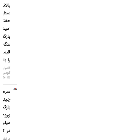
بالاترین
سطح ۷
هفته‌ای؛
امید به
بازگشایی
تنگه هرمز
قیمت‌ها
را بالا برد!
کامران
گودرزی
۱۵-۰۵-۱۴۰۵
سرمایه‌گذاران
چینی به طلا
بازگشتند؛
ورود ۱.۲
میلیارد دلار
در ۱۴ روز
مرتضی عظیمی