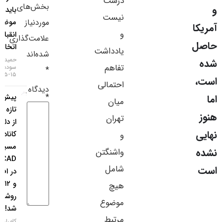
درست
بخش‌های
باید
سایر لینک‌ها
نیست
موردنیاز
موضعی
و
انقباضی‌تر
پنل کاربری
علامت‌گذاری
اتخاذ کند
یادداشت
شده‌اند
حمید
تفاهم
سودمند
*
۱۵-۰۵-۱۴۰۵
احتمالی
دیدگاه
*
پیش‌بینی
میان
تازه رویترز
تهران
از دلار
کانادا؛
و
مسیر
واشنگتن
USDCAD
شامل
در افق ۳
و ۱۲ ماهه
هیچ
روشن
موضوع
شد!
مرتبط
کامران