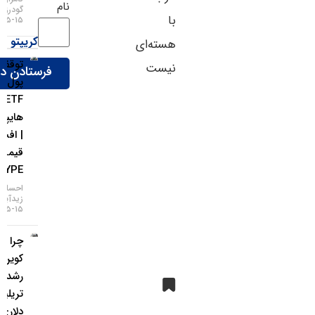
نام
گودرزی
با
۱۵-۰۵-۱۴۰۵
کریپتو
هسته‌ای
توقف ورود
نیست
پول به
ETFهای
هایپرلیکوئید
| افت
قیمت
HYPE
احسان
زیدآبادی
۱۵-۰۵-۱۴۰۵
چرا بیت
کوین از
رشد ۲
تریلیون
دلاری وال