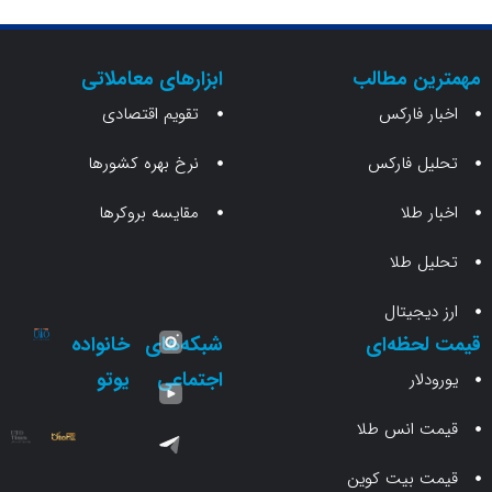
ن مطالب
ابزارهای معاملاتی
 فارکس
تقویم اقتصادی
 فارکس
نرخ بهره کشورها
طلا
مقایسه بروکرها
 طلا
جیتال
حظه‌ای
شبکه‌های
خانواده
اجتماعی
یوتو
ار
انس طلا
 بیت کوین