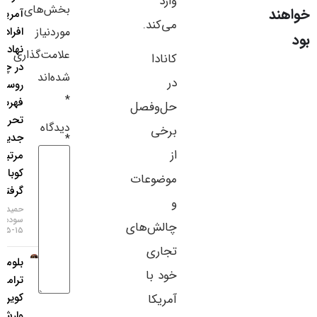
وارد
بخش‌های
آمریکا:
سایر لینک‌ها
می‌کند.
موردنیاز
افراد و
نهادهایی
پنل کاربری
علامت‌گذاری
کانادا
در چین و
شده‌اند
در
روسیه در
*
فهرست
حل‌وفصل
تحریم‌های
دیدگاه
برخی
جدید
*
از
مرتبط با
کوبا قرار
موضوعات
گرفتند
و
حمید
سودمند
چالش‌های
۱۵-۰۵-۱۴۰۵
تجاری
بلومبرگ:
خود با
ترامپ با
کوین
آمریکا
وارش