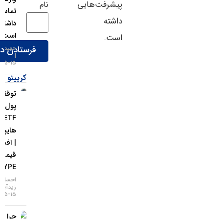
پیشرفت‌هایی
نام
تماس‌هایی
داشته
داشته
است
است.
حمید سودمند
۱۵-۰۵-۱۴۰۵
کریپتو
توقف ورود
پول به
ETFهای
هایپرلیکوئید
| افت
قیمت
HYPE
احسان
زیدآبادی
۱۵-۰۵-۱۴۰۵
چرا بیت