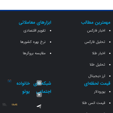
ن مطالب
ابزارهای معاملاتی
 فارکس
تقویم اقتصادی
 فارکس
نرخ بهره کشورها
طلا
مقایسه بروکرها
 طلا
جیتال
حظه‌ای
شبکه‌های
خانواده
اجتماعی
یوتو
ار
انس طلا