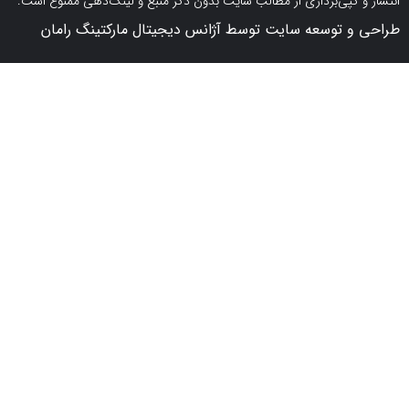
کپی‌برداری از مطالب سایت بدون ذکر منبع و لینک‌دهی ممنوع است.
 توسعه سایت توسط آژانس دیجیتال مارکتینگ رامان