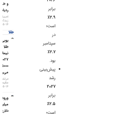
۲۰۲۶
و خطر
برابر
ردیابی IP
۲.۹٪
احسان
زیدآبادی
۱۶-۰۵-۱۴۰۵
است؛
طلا
در
یو‌بی‌اس:
سپتامبر
طلا تا
۲.۷٪
نیمهٔ
۲۰۲۷ به
بود.
۵۰۰۰ دلار
پیش‌بینی
می‌رسد
رشد
مرتضی
عظیمی
۲۰۲۷
۱۶-۰۵-۱۴۰۵
برابر
ورود ۳
۲.۵٪
میلیارد
دلاری
است؛