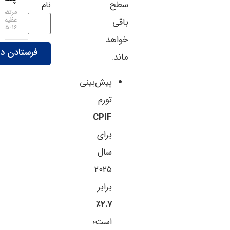
سطح
نام
مرتضی
عظیمی
باقی
۱۶-۰۵-۱۴۰۵
خواهد
ماند.
پیش‌بینی
تورم
CPIF
برای
سال
۲۰۲۵
برابر
۲.۷٪
است؛