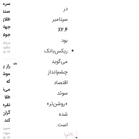
سرمایه به
در
صندوق‌های
سپتامبر
طلای
جهانی در
۲.۴٪
جولای
بود.
مرتضی
عظیمی
ریکس‌بانک
۱۶-۰۵-۱۴۰۵
می‌گوید
راز پنهان
چشم‌انداز
موشک‌ها
که
اقتصاد
می‌تواند
سوئد
طلا و
«روشن‌تر»
نقره را
گران‌تر
شده
کند
است.
حمید
سودمند
۱۶-۰۵-۱۴۰۵