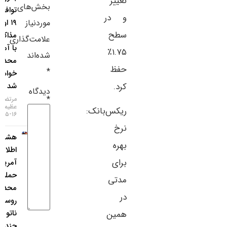
تغییر
بخش‌های
توافق تا
سایر لینک‌ها
و در
موردنیاز
۱۹ اوت،
سطح
مذاکرات
پنل کاربری
علامت‌گذاری
با آمریکا
۱.۷۵٪
شده‌اند
محدود
حفظ
*
خواهد
کرد.
شد
دیدگاه
*
مرتضی
عظیمی
ریکس‌بانک:
۱۶-۰۵-۱۴۰۵
نرخ
هشدار
بهره
اطلاعات
برای
آمریکا:
حمله
مدتی
محدود
در
روسیه به
ناتو ظرف
همین
چند سال