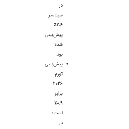
در
سپتامبر
۲.۶٪
پیش‌بینی
شده
بود.
پیش‌بینی
تورم
۲۰۲۶
برابر
۰.۹٪
است؛
در