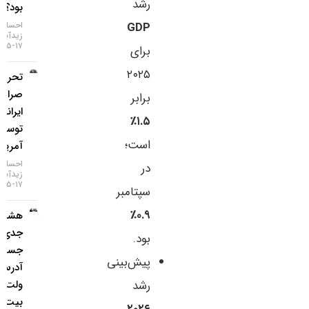
رشد
بود؟
GDP
احسان
زیدآبادی
۱۷-۰۵-۱۴۰۵
برای
۲۰۲۵
تحریم دو
صرافی
برابر
ایرانی
۱.۵٪
توسط
است؛
آمریکا
احسان
در
زیدآبادی
۱۷-۰۵-۱۴۰۵
سپتامبر
۰.۹٪
هشدار
جدی؛
بود.
جستجوی
پیش‌بینی
آدرس
رشد
ولت
بیت‌کوین