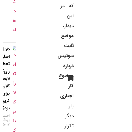
که در
این
دیدار،
موضع
ثابت
دلایل
سوئیس
اصلی
تعطیلی
درباره
رای‌گیری
موضوع
لایحه
کار
کلاریتی
برای بازار
اجباری
کریپتو چه
بار
بود؟
دیگر
احسان
زیدآبادی
۱۷-۰۵-۱۴۰۵
تکرار