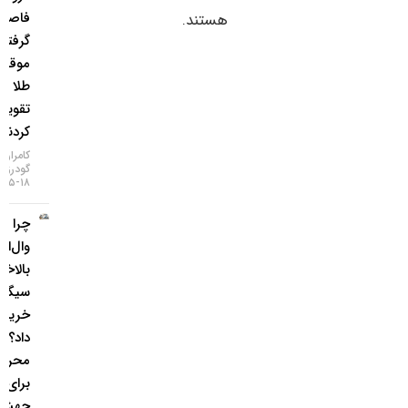
فاصله
هستند.
گرفتند و
موقعیت
طلا را
تقویت
کردند
کامران
گودرزی
۱۸-۰۵-۱۴۰۵
چرا غول
وال‌استریت
بالاخره
سیگنال
خرید طلا
داد؟ / ۵
محرک
برای یک
جهش