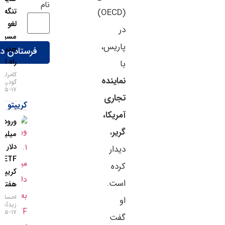
نام
تنگه هرمز
(OECD)
لغو شد،
در
مسیر
پاریس،
جدید در
راه است!
با
کامران
نماینده
گودرزی
۱۷-۰۵-۱۴۰۵
تجاری
کریپتو
آمریکا،
ورود ۱.۱
گریر
،
میلیارد
دلار به
دیدار
ETFهای
کرده
کریپتو در
است.
هفته اخیر
احسان
او
زیدآبادی
۱۷-۰۵-۱۴۰۵
گفت