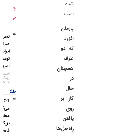
شده
است.
پارملن
تحریم دو
افزود
صرافی
که
دو
ایرانی
طرف
توسط
آمریکا
همچنان
احسان
در
زیدآبادی
۱۷-۰۵-۱۴۰۵
حال
طلا
کار بر
COT چه
روی
می‌گوید؟
معامله‌گران
یافتن
بزرگ از
راه‌حل‌ها
فروش ین