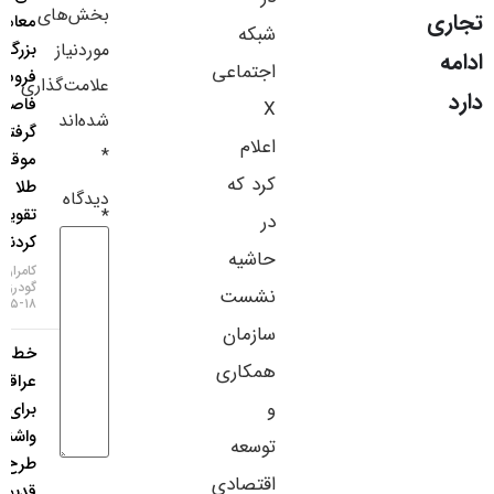
بخش‌های
معامله‌گران
سایر لینک‌ها
شبکه
موردنیاز
بزرگ از
اجتماعی
فروش ین
پنل کاربری
علامت‌گذاری
فاصله
X
شده‌اند
گرفتند و
اعلام
*
موقعیت
کرد که
طلا را
دیدگاه
تقویت
*
در
کردند
حاشیه
کامران
گودرزی
نشست
۱۸-۰۵-۱۴۰۵
سازمان
خط‌ونشان
همکاری
عراقچی
و
برای
واشنگتن؛
توسعه
طرح
اقتصادی
قدیمی