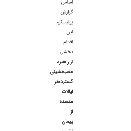
اساس
گزارش
پولیتیکو،
این
اقدام
بخشی
از
راهبرد
عقب‌نشینی
گسترده‌تر
ایالات
متحده
از
پیمان