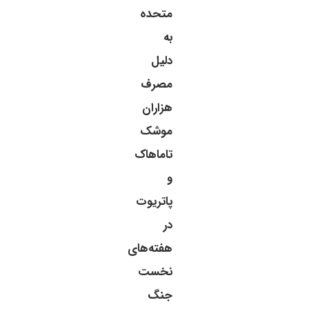
متحده
به
دلیل
مصرف
هزاران
موشک
تاماهاک
و
پاتریوت
در
هفته‌های
نخست
جنگ