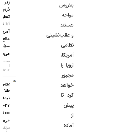
زیر
بلاروس
ذره‌بین
مواجه
تحلیلگران؛
آیا تورم
هستند
آمریکا
و
عقب‌نشینی
مانع فتح
نظامی
۴۵۰۰ دلار
می‌شود؟
آمریکا،
محمد زمانی
اروپا را
۱۷-۰۵-۱۴۰۵
مجبور
یو‌بی‌اس:
خواهد
طلا تا
کرد تا
نیمهٔ
پیش
۲۰۲۷ به
۵۰۰۰ دلار
از
می‌رسد
آماده
مرتضی