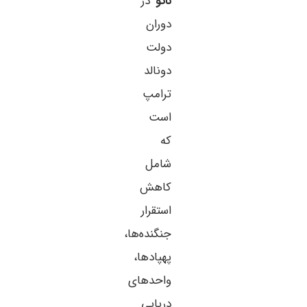
ناتو
در
دوران
دولت
دونالد
ترامپ
است
که
شامل
کاهش
استقرار
جنگنده‌ها،
پهپادها،
واحدهای
دریایی