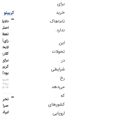
برای
خرید
کریپتو
تاماهاک
دلایل
اصلی
ندارد.
تعطیلی
رای‌گیری
این
لایحه
تحولات
کلاریتی
در
برای بازار
کریپتو چه
شرایطی
بود؟
رخ
احسان
زیدآبادی
می‌دهد
۱۷-۰۵-۱۴۰۵
که
تحریم دو
کشورهای
صرافی
ایرانی
اروپایی