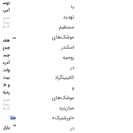
توسط
با
آمریکا
تهدید
احسان
زیدآبادی
مستقیم
۱۷-۰۵-۱۴۰۵
موشک‌های
هشدار
اسکندر
جدی؛
جستجوی
روسیه
آدرس
در
ولت
کالینینگراد
بیت‌کوین
و خطر
و
ردیابی IP
موشک‌های
احسان
زیدآبادی
میان‌برد
۱۶-۰۵-۱۴۰۵
«اورشنیک»
طلا
در
بازار طلا