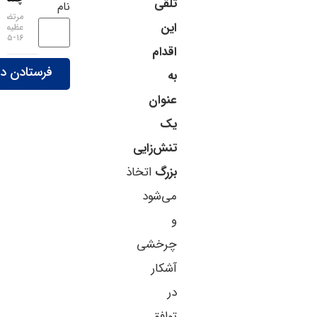
تلقی
نام
مرتضی
این
عظیمی
۱۶-۰۵-۱۴۰۵
اقدام
به
عنوان
یک
تنش‌زایی
بزرگ
اتخاذ
می‌شود
و
چرخشی
آشکار
در
توافق