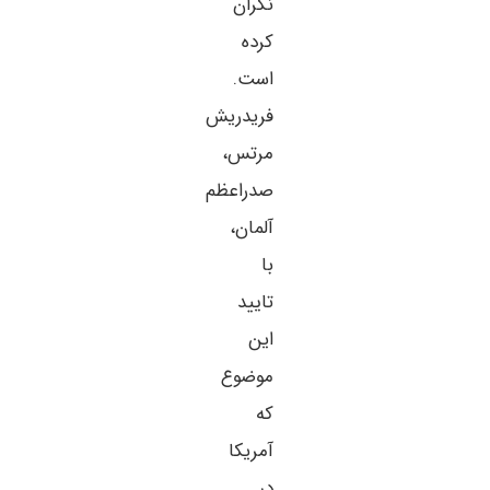
نگران
کرده
است.
فریدریش
مرتس،
صدراعظم
آلمان،
با
تایید
این
موضوع
که
آمریکا
در