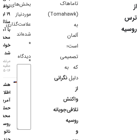
تاماهاک
بخش‌های
توافق تا
سایر لینک‌ها
(Tomahawk)
موردنیاز
۱۹ اوت،
مذاکرات
پنل کاربری
علامت‌گذاری
به
با آمریکا
شده‌اند
آلمان
محدود
*
خواهد
است؛
شد
دیدگاه
تصمیمی
*
مرتضی
عظیمی
که به
۱۶-۰۵-۱۴۰۵
دلیل
نگرانی
هشدار
از
اطلاعات
واکنش
آمریکا:
حمله
تلافی‌جویانه
محدود
روسیه
روسیه به
و
ناتو ظرف
چند سال