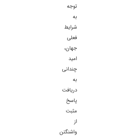
توجه
به
شرایط
فعلی
جهان،
امید
چندانی
به
دریافت
پاسخ
مثبت
از
واشنگتن