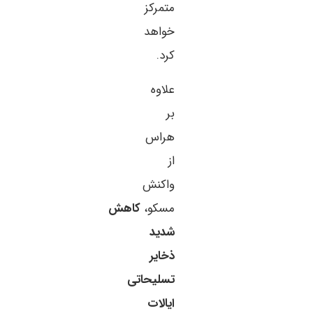
متمرکز
خواهد
کرد.
علاوه
بر
هراس
از
واکنش
مسکو،
کاهش
شدید
ذخایر
تسلیحاتی
ایالات