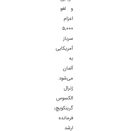
و لغو
اعزام
۵,۰۰۰
سرباز
آمریکایی
به
آلمان
می‌شود.
ژنرال
الکسوس
گرینکویچ،
فرمانده
ارشد