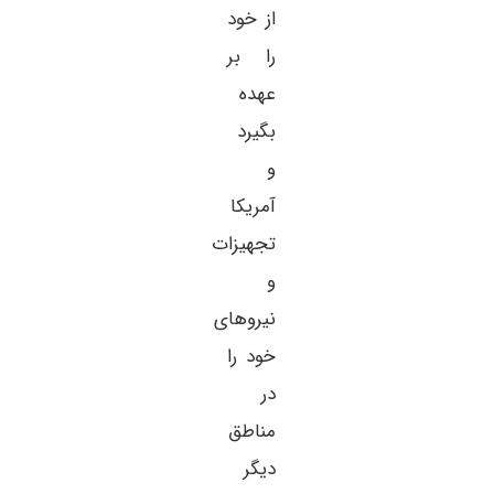
از خود
را بر
عهده
بگیرد
و
آمریکا
تجهیزات
و
نیروهای
خود را
در
مناطق
دیگر