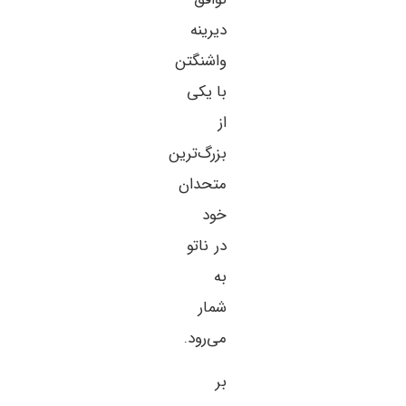
دیرینه
واشنگتن
با یکی
از
بزرگ‌ترین
متحدان
خود
در ناتو
به
شمار
می‌رود.
بر