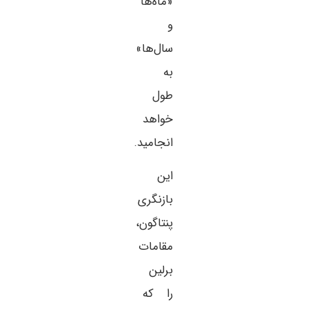
«ماه‌ها
و
سال‌ها»
به
طول
خواهد
انجامید.
این
بازنگری
پنتاگون،
مقامات
برلین
را که