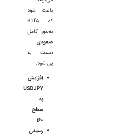
باعث شود
که BofA
به‌طور کامل
صعودی
نسبت به
ین شود:
افزایش
USDJPY
به
سطح
۱۶۰
رسیدن