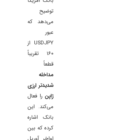
بانک آمریکا
توضیح
می‌دهد که
عبور
USDJPY از
۱۶۰ تقریباً
قطعاً
مداخله
شدیدتر ارزی
ژاپن
را فعال
می‌کند. این
بانک اشاره
کرده که بین
اواخر آوریل