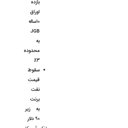
بازده
اوراق
۱۰ساله
JGB
به
محدوده
۳٪
سقوط
قیمت
نفت
برنت
به زیر
۹۰ دلار