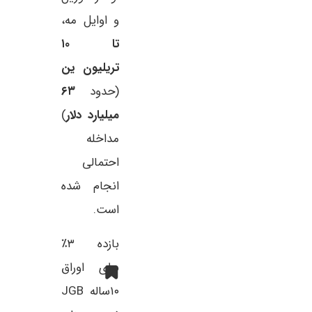
و اوایل مه،
تا ۱۰
تریلیون ین
(حدود
۶۳
میلیارد دلار
)
مداخله
احتمالی
انجام شده
است.
بازده ۳٪
برای اوراق
۱۰ساله JGB