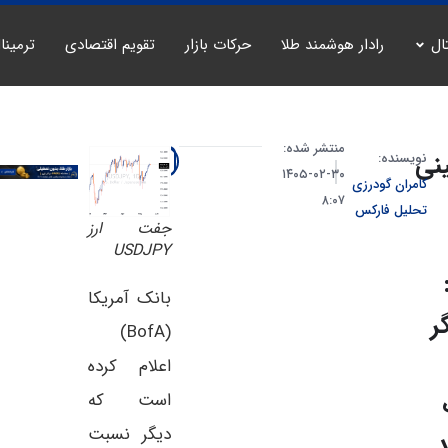
ال
رادار هوشمند طلا
حرکات بازار
تقویم اقتصادی
ترمینا
منتشر شده:
نی
نویسنده:
۳۰-۰۲-۱۴۰۵
کامران گودرزی
۸:۰۷
تحلیل فارکس
جفت ارز
USDJPY
بانک آمریکا
ر
(BofA)
اعلام کرده
است که
دیگر نسبت