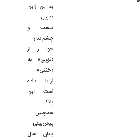
به ین ژاپن
بدبین
نیست و
چشم‌انداز
خود را از
«نزولی» به
«خنثی»
ارتقا داده
است. این
بانک
همچنین
پیش‌بینی
پایان سال