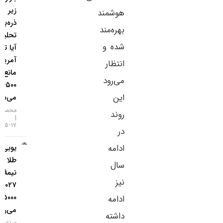
زیر
هوشمند
ذره‌بین
بهره‌مند
تحلیلگران؛
شده و
آیا تورم
آمریکا
انتظار
مانع فتح
می‌رود
۴۵۰۰ دلار
این
می‌شود؟
محمد زمانی
روند
۱۷-۰۵-۱۴۰۵
در
یو‌بی‌اس:
ادامه
طلا تا
سال
نیمهٔ
نیز
۲۰۲۷ به
۵۰۰۰ دلار
ادامه
می‌رسد
داشته
مرتضی