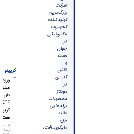
شرکت
بزرگ‌ترین
تولیدکننده
تجهیزات
الکترونیکی
در
جهان
است
و
نقش
کریپتو
کلیدی
ورود ۱.۱
در
میلیارد
مونتاژ
دلار به
محصولات
ETFهای
برندهایی
کریپتو در
مانند
هفته اخیر
اپل،
احسان
مایکروسافت،
زیدآبادی