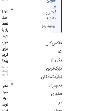
سونی
۱۷-۰۵-۱۴۰۵
و
دلایل
آمازون
اصلی
دارد.»
تعطیلی
یوتوتایمز
رای‌گیری
لایحه
کلاریتی
فاکس‌کان
برای بازار
که
کریپتو چه
یکی از
بود؟
احسان
بزرگ‌ترین
زیدآبادی
۱۷-۰۵-۱۴۰۵
تولیدکنندگان
تجهیزات
تحریم دو
صرافی
فناوری
ایرانی
در
توسط
جهان
آمریکا