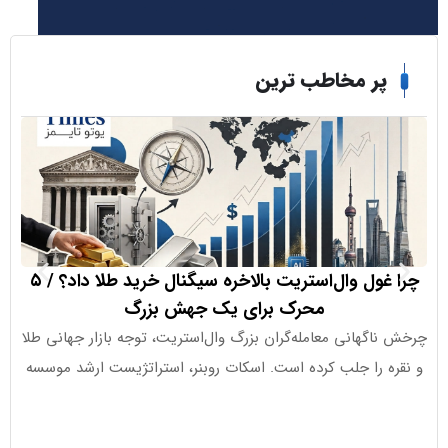
ر مخاطب ترین
چرا غول وال‌استریت بالاخره سیگنال خرید طلا داد؟ / ۵
ورود ۱.۱ میلیارد دلار به ETFهای کریپتو در هفته اخیر
محرک برای یک جهش بزرگ
گهانی معامله‌گران بزرگ وال‌استریت، توجه بازار جهانی طلا
جذب سرما
 را جلب کرده است. اسکات روبنر، استراتژیست ارشد موسسه