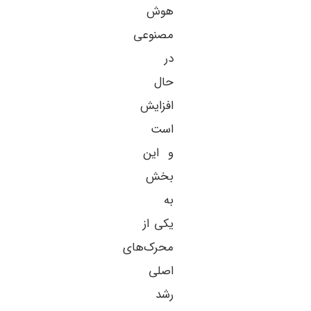
هوش
مصنوعی
در
حال
افزایش
است
و این
بخش
به
یکی از
محرک‌های
اصلی
رشد