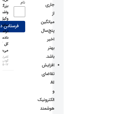
نام
جاری
بزرگ
واشنگتن؛
از
وکیل
میانگین
سابق
پنج‌سال
ترامپ
دادستان
اخیر
کل آمریکا
بهتر
می‌شود!
باشد.
کامران
گودرزی
افزایش
۱۷-۰۵-۱۴۰۵
تقاضای
AI
و
الکترونیک
هوشمند