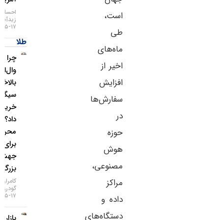
احسان
است،
زیدآبادی
۱۷-۰۵-۱۴۰۵
طی
طلا
ماه‌های
چرا غول
اخیر از
وال‌استریت
افزایش
بالاخره
سیگنال
سفارش‌ها
خرید طلا
در
داد؟ / ۵
محرک
حوزه
برای یک
هوش
جهش
مصنوعی،
بزرگ
کامران
مراکز
گودرزی
۱۷-۰۵-۱۴۰۵
داده و
دستگاه‌های
بازار طلا