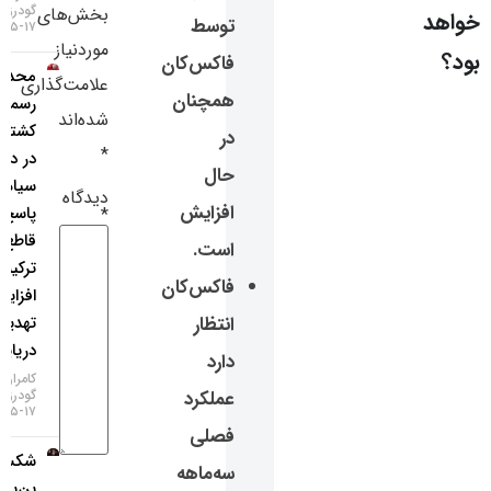
گودرزی
بخش‌های
سایر لینک‌ها
توسط
۱۷-۰۵-۱۴۰۵
موردنیاز
فاکس‌کان
محدودیت
پنل کاربری
علامت‌گذاری
همچنان
رسمی
شده‌اند
کشتی‌رانی
در
*
در دریای
حال
سیاه؛
دیدگاه
افزایش
پاسخ
*
قاطع
است.
ترکیه به
فاکس‌کان
افزایش
انتظار
تهدیدات
دریایی!
دارد
کامران
عملکرد
گودرزی
۱۷-۰۵-۱۴۰۵
فصلی
شکست
سه‌ماهه
بن‌بست