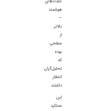
گجت‌های
هوشمند
—
بالاتر
از
سطحی
بوده
که
تحلیل‌گران
انتظار
داشتند.
این
عملکرد