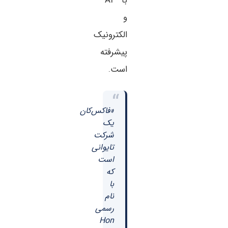
با AI
و
الکترونیک
پیشرفته
است.
“
«فاکس‌کان
یک
شرکت
تایوانی
است
که
با
نام
رسمی
Hon