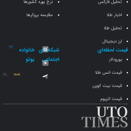
 فارکس
نرخ بهره کشورها
طلا
مقایسه بروکرها
 طلا
جیتال
حظه‌ای
شبکه‌های
خانواده
اجتماعی
یوتو
ار
انس طلا
 بیت کوین
اتریوم