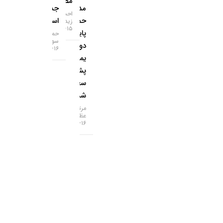
مصنوعی
مدعی
جدید
احسان
حمله به
است؟
زیدآبادی
۱۵-۰۵-۱۴۰۵
پایگاه
حمید
سودمند
دولت
۱۶-۰۵-۱۴۰۵
یمن با
پشتیبانی
سعودی
شدند
مرتضی
عظیمی
۱۶-۰۵-۱۴۰۵