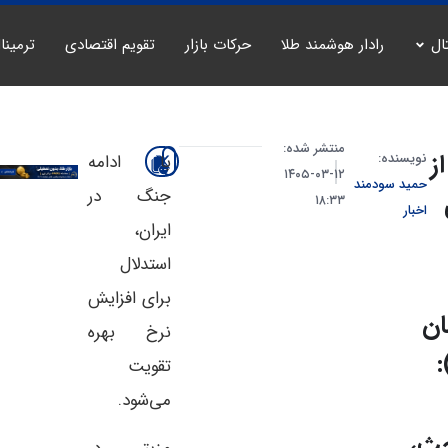
ال
رادار هوشمند طلا
حرکات بازار
تقویم اقتصادی
ترمینا
منتشر شده:
ز
نویسنده:
با ادامه
۱۲-۰۳-۱۴۰۵
حمید سودمند
جنگ در
۱۸:۳۳
اخبار
ایران،
استدلال
برای افزایش
ان
نرخ بهره
(BoE
تقویت
می‌شود.
حث،