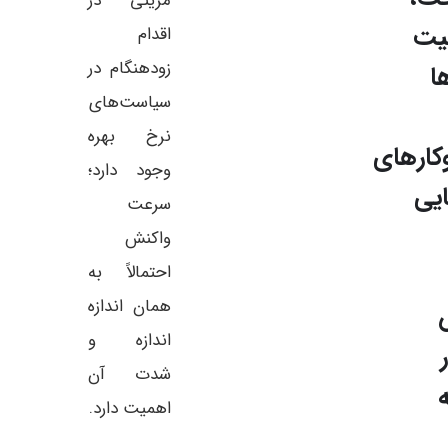
مزیتی در
یت
اقدام
زودهنگام در
ا
سیاست‌های
نرخ بهره
کارهای
وجود دارد؛
ایی
سرعت
واکنش
احتمالاً به
همان اندازه
اندازه و
شدت آن
اهمیت دارد.