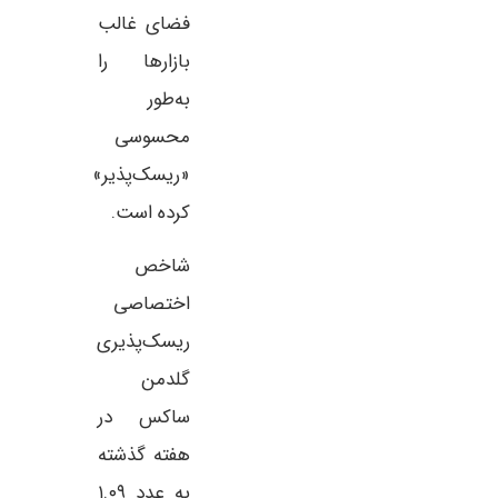
فضای غالب
بازارها را
به‌طور
محسوسی
«ریسک‌پذیر»
کرده است.
شاخص
اختصاصی
ریسک‌پذیری
گلدمن
ساکس در
هفته گذشته
به عدد ۱.۰۹