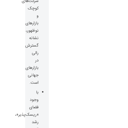
شرکت‌های
کوچک
و
بازارهای
نوظهور،
نشانه
گسترش
رالی
در
بازارهای
جهانی
است.
با
وجود
فضای
«ریسک‌پذیر»،
رشد