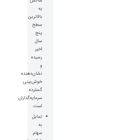
ساکس
به
بالاترین
سطح
پنج
سال
اخیر
رسیده
و
نشان‌دهنده
خوش‌بینی
گسترده
سرمایه‌گذاران
است.
تمایل
به
سهام