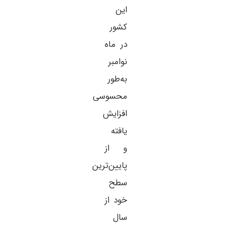
این
کشور
در ماه
نوامبر
به‌طور
محسوسی
افزایش
یافته
و از
پایین‌ترین
سطح
خود از
سال