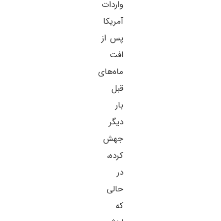
واردات
آمریکا
پس از
افت
ماه‌های
قبل
بار
دیگر
جهش
کرده،
در
حالی
که