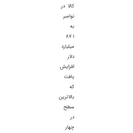
کالا در
نوامبر
به
۸۷.۱
میلیارد
دلار
افزایش
یافت
که
بالاترین
سطح
در
چهار