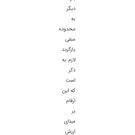
دیگر
به
محدوده
منفی
بازگردد.
لازم به
ذکر
است
که این
ارقام
بر
مبنای
ارزش