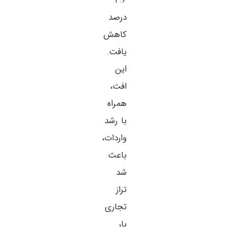
۳.۶
درصد
کاهش
یافت.
این
افت،
همراه
با رشد
واردات،
باعث
شد
تراز
تجاری
بار