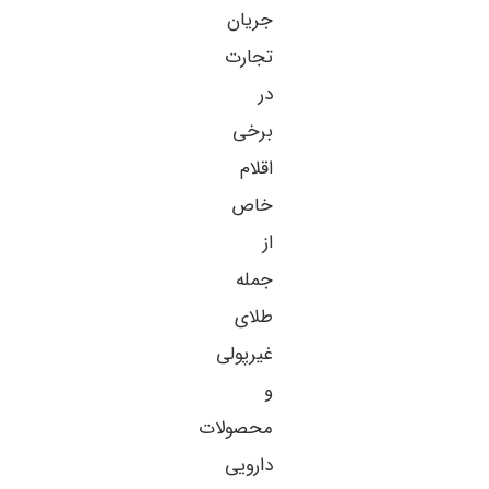
جریان
تجارت
در
برخی
اقلام
خاص
از
جمله
طلای
غیرپولی
و
محصولات
دارویی