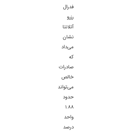
فدرال
رزرو
آتلانتا
نشان
می‌داد
که
صادرات
خالص
می‌تواند
حدود
۱.۸۸
واحد
درصد