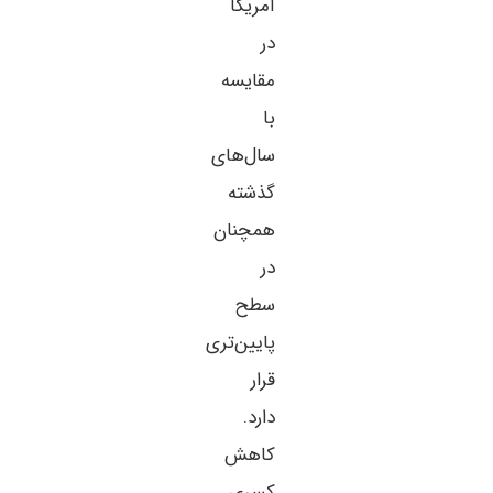
آمریکا
در
مقایسه
با
سال‌های
گذشته
همچنان
در
سطح
پایین‌تری
قرار
دارد.
کاهش
کسری