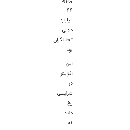
برآورد
۴۴
میلیارد
دلاری
تحلیلگران
بود.
این
افزایش
در
شرایطی
رخ
داده
که