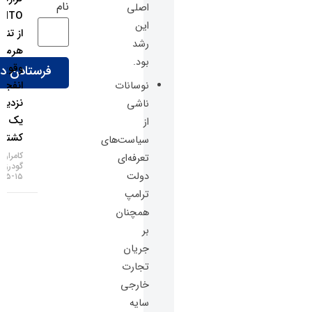
نام
اصلی
UKMTO
این
از تنگه
رشد
هرمز؛
بود.
وقوع ۲
انفجار در
نوسانات
نزدیکی
ناشی
یک
از
کشتی!
سیاست‌های
کامران
تعرفه‌ای
گودرزی
دولت
۱۵-۰۵-۱۴۰۵
ترامپ
همچنان
بر
جریان
تجارت
خارجی
سایه