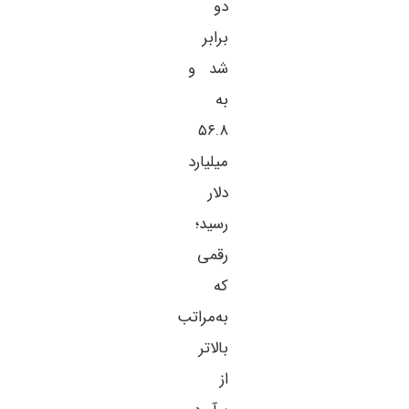
دو
برابر
شد و
به
۵۶.۸
میلیارد
دلار
رسید؛
رقمی
که
به‌مراتب
بالاتر
از