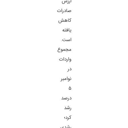
ارزش
صادرات
کاهش
یافته
است.
مجموع
واردات
در
نوامبر
۵
درصد
رشد
کرد؛
رشدی