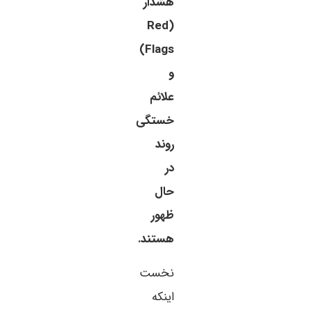
هشدار
(Red
Flags)
و
علائم
خستگی
روند
در
حال
ظهور
هستند.
نخست
اینکه