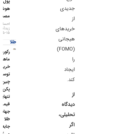
پول
جدیدی
هوش
مصنوعی
از
احسان
خریدهای
زیدآبادی
۱۵-۰۵-۱۴۰۵
هیجانی
طلا
(FOMO)
رکورد ۲۱
را
ماهه
خرید طلا
ایجاد
توسط
کند.
چین؛
پکن به
از
تنهایی
دیدگاه
قیمت
جهانی
تحلیلی،
طلا را
اگر
جابه‌جا
می‌کند؟