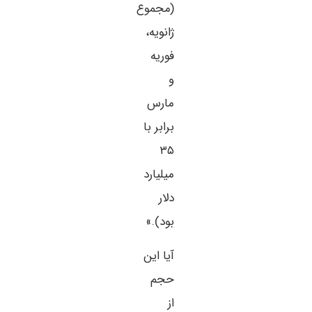
(مجموع
ژانویه،
فوریه
و
مارس
برابر با
۳۵
میلیارد
دلار
بود).»
آیا این
حجم
از