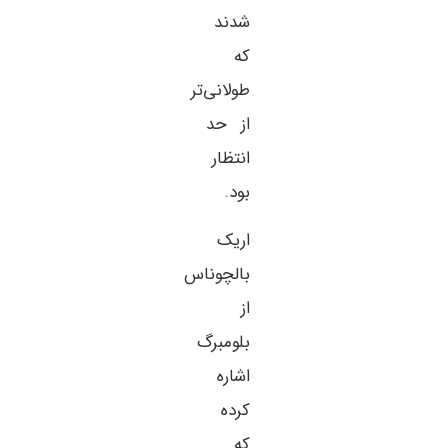
شدند
که
طولانی‌تر
از حد
انتظار
بود.
اریک
بالچوناس
از
بلومبرگ
اشاره
کرده
که