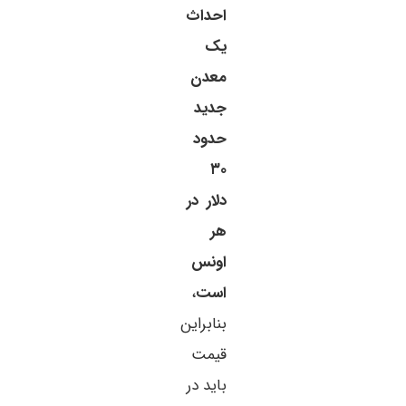
احداث
یک
معدن
جدید
حدود
۳۰
دلار در
هر
اونس
است
،
بنابراین
قیمت
باید در