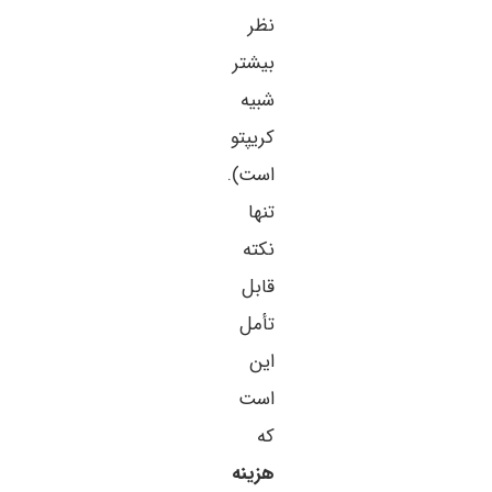
نظر
بیشتر
شبیه
کریپتو
است).
تنها
نکته
قابل
تأمل
این
است
که
هزینه