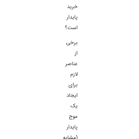
خرید
پایدار
است؟
برخی
از
عناصر
لازم
برای
ایجاد
یک
موج
پایدار
(مشابه