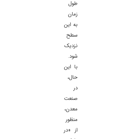
طول
زمان
به این
سطح
نزدیک
شود.
با این
حال،
در
صنعت
معدن،
منظور
از «در