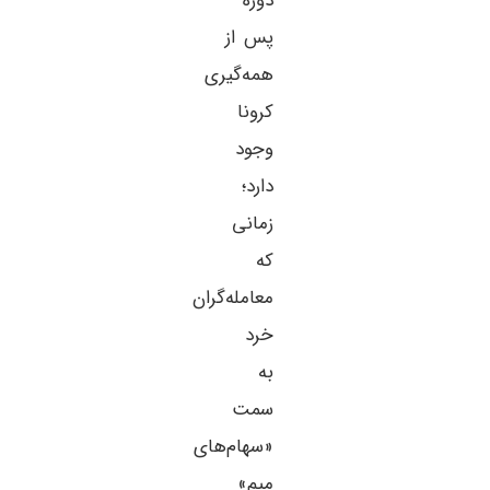
دوره
پس از
همه‌گیری
کرونا
وجود
دارد؛
زمانی
که
معامله‌گران
خرد
به
سمت
«سهام‌های
میم»