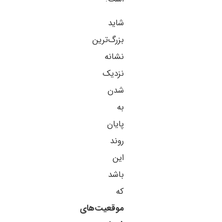
شاید
بزرگ‌ترین
نشانه
نزدیک
شدن
به
پایان
روند
این
باشد
که
موقعیت‌های