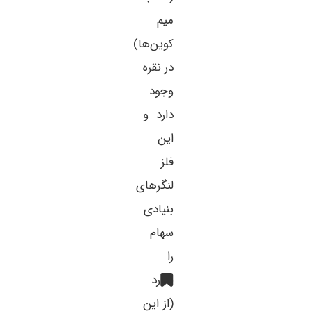
میم
کوین‌ها)
در نقره
وجود
دارد و
این
فلز
لنگرهای
بنیادی
سهام
را
ندارد
(از این