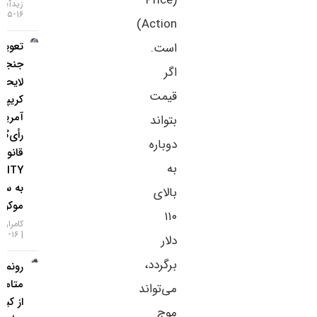
(Price
زیدآبادی
۱۶-۰۵-۱۴۰۵
Action)
تعویق در
است.
جنجالی‌ترین
اگر
لایحه
قیمت
کریپتویی
آمریکا؛
بتواند
رأی‌گیری
دوباره
قانون
به
CLARITY
به سپتامبر
بالای
موکول شد!
۱۱۰
کامران گودرزی
۱۶-۰۵-۱۴۰۵
دلار
برگردد،
رونمایی
متامسک
می‌تواند
از کیف
موج