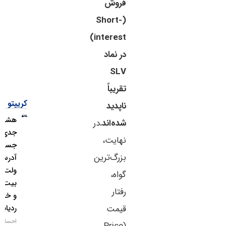
فروش
(Short-
interest)
در نماد
SLV
تقریباً
کریپتو
ناپدید
هشدار
شده‌اند.
در
جدی؛
نهایت،
جستجوی
بزرگ‌ترین
آدرس
ولت
گواه،
بیت‌کوین
رفتار
و خطر
ردیابی IP
قیمت
احسان