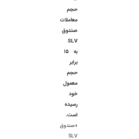
حجم
معاملات
صندوق
SLV
به ۱۵
برابر
حجم
معمول
خود
رسیده
است.
«صندوق
SLV