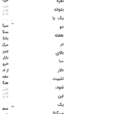
نقره
کامران
بتواند
گودرزی
۱۶-۰۵-۱۴۰۵
یک یا
سیگنال
دو
سنگین
هفته
بانک
در
مرکزی
چین به
بالای
بازار طلا /
۱۰۰
خروج طلا
دلار
از لندن به
مقصد
تثبیت
هنگ‌کنگ
شود،
کامران
گودرزی
این
۱۶-۰۵-۱۴۰۵
یک
صعود
سیگنال