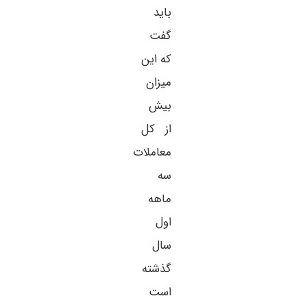
باید
گفت
که این
میزان
بیش
از کل
معاملات
سه
ماهه
اول
سال
گذشته
است