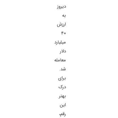
دیروز
به
ارزش
۴۰
میلیارد
دلار
معامله
شد.
برای
درک
بهتر
این
رقم،