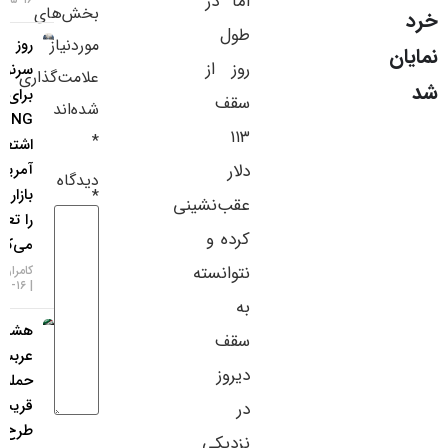
اما در
بخش‌های
سایر لینک‌ها
طول
موردنیاز
روز
روز از
سرنوشت‌ساز
پنل کاربری
علامت‌گذاری
برای دلار؛
سقف
شده‌اند
ING: آمار
۱۱۳
*
اشتغال
دلار
آمریکا مسیر
دیدگاه
بازار فارکس
*
عقب‌نشینی
را تعیین
کرده و
می‌کند
نتوانسته
کامران گودرزی
۱۶-۰۵-۱۴۰۵
به
هشدار فوری
سقف
عربستان از
دیروز
حمله
قریب‌الوقوع؛
در
طرح شلیک
نزدیکی