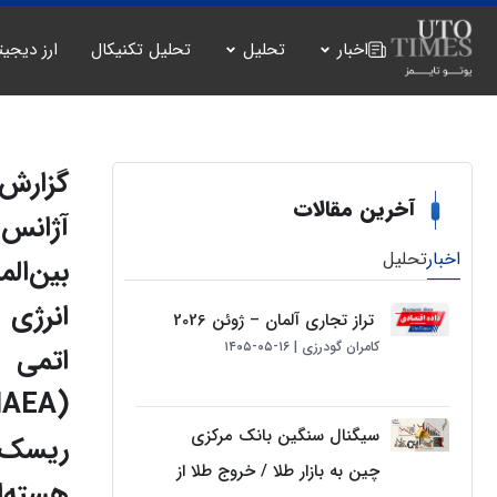
اخبار
تحلیل
تحلیل تکنیکال
ارز دیجیت
گزارش
آخرین مقالات
آژانس
اخبار
تحلیل
بین‌الم
انرژی
تراز تجاری آلمان – ژوئن 2026
کامران گودرزی
۱۶-۰۵-۱۴۰۵
اتمی
سیگنال سنگین بانک مرکزی
ریسک
چین به بازار طلا / خروج طلا از
هسته‌ا