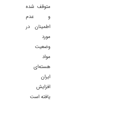
متوقف شده
و عدم
اطمینان در
؛ جستجوی آدرس ولت
تراز تجاری آلمان – ژوئن 2026
مورد
 و خطر ردیابی IP
تراز تجاری آلمان – ژوئن – nce
وضعیت
ی‌دهد جستجوی آدرس کیف پول
مواد
در سایت‌های کاوشگر بلاک‌چین می‌تواند IP شما را
………………. 19.1B شاخص صادرات آلمان
هسته‌ای
. برای مطالعه کامل
ایران
افزایش
یافته است