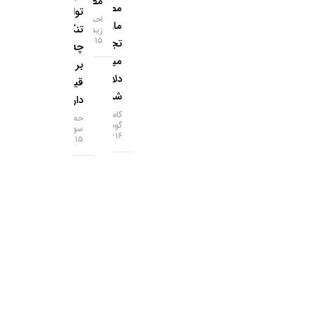
مصنوعی
مصنوعی؛
توافق
احسان
مازاد
تنگه هرمز
زیدآبادی
۱۵-۰۵-۱۴۰۵
تجاری ۱۱۲
چه تاثیری
میلیارد
بر
دلاری
قیمت‌ها
شد!
دارد؟
کامران
حمید
گودرزی
سودمند
۱۶-۰۵-۱۴۰۵
۱۵-۰۵-۱۴۰۵