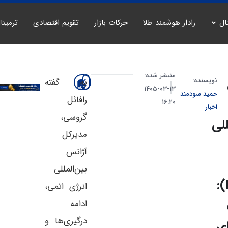
ال
رادار هوشمند طلا
حرکات بازار
تقویم اقتصادی
ترمینا
منتشر شده:
نویسنده:
به گفته
۱۳-۰۳-۱۴۰۵
حمید سودمند
رافائل
۱۶:۲۰
اخبار
گروسی،
للی
مدیرکل
آژانس
بین‌المللی
(IAEA):
انرژی اتمی،
ادامه
درگیری‌ها و
ی