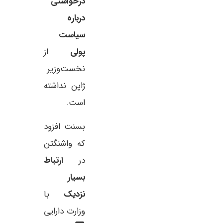
درخواستی
درباره
سیاست
پولی
از
نخست‌وزیر
ژاپن نداشته
است.
بسنت افزود
که واشنگتن
در
ارتباط
بسیار
نزدیک
با
وزارت دارایی