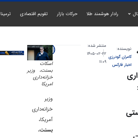
ال
رادار هوشمند طلا
حرکات بازار
تقویم اقتصادی
ترمینا
منتشر شده:
نویسنده:
۲۲-۰۲-۱۴۰۵
کامران گودرزی
۱۱:۰۹
اسکات
اخبار فارکس
بسنت، وزیر
اری
خزانه‌داری
امریکا
وزیر
خزانه‌داری
ستی
آمریکا،
بسنت
،
ت