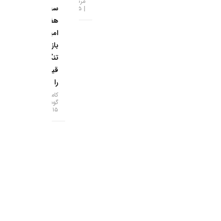
مرتضی عظیمی
سطح ۷
۱۵-۰۵-۱۴۰۵
هفته‌ای؛
امید به
بازگشایی
تنگه هرمز
قیمت‌ها
را بالا برد!
کامران
گودرزی
۱۵-۰۵-۱۴۰۵