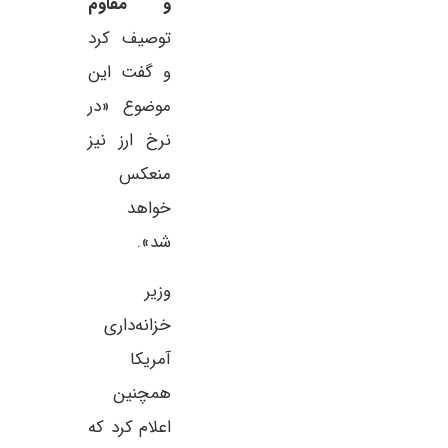
و مقاوم
توصیف کرد
و گفت این
موضوع «در
نرخ ارز نیز
منعکس
خواهد
شد».
وزیر
خزانه‌داری
آمریکا
همچنین
اعلام کرد که