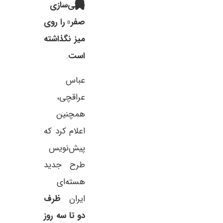
«غنی‌سازی
صفر» را روی
میز نگذاشته
است
.
عباس
عراقچی،
همچنین
اعلام کرد که
پیش‌نویس
طرح جدید
هسته‌ای
ایران
ظرف
دو تا سه روز