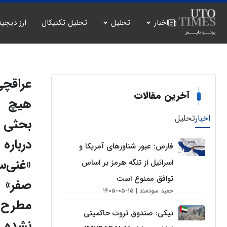
اخبار
تحلیل
تحلیل تکنیکال
ارز دیجیت
عراقچی
آخرین مقالات
هیچ
اخبار
تحلیل
بحثی
درباره
فارس: عبور شناورهای آمریکا و
«غنی‌س
اسرائیل از تنگه هرمز بر اساس
توافق ممنوع است
صفر»
حمید سودمند
۱۵-۰۵-۱۴۰۵
مطرح
نیکی: صندوق ثروت حاکمیتی
نشده