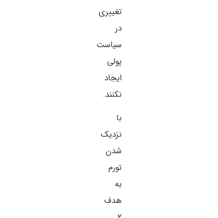
تغییری
در
سیاست
پولی
ایجاد
نکنند.
با
نزدیک
شدن
تورم
به
هدف
۲