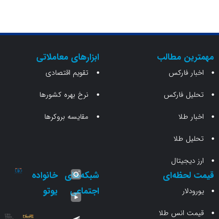
ن مطالب
ابزارهای معاملاتی
 فارکس
تقویم اقتصادی
 فارکس
نرخ بهره کشورها
طلا
مقایسه بروکرها
 طلا
جیتال
حظه‌ای
شبکه‌های
خانواده
اجتماعی
یوتو
ار
انس طلا