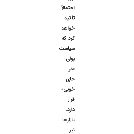
احتمالاً
تأکید
خواهد
کرد که
سیاست
پولی
«در
جای
خوبی»
قرار
دارد.
بازارها
نیز