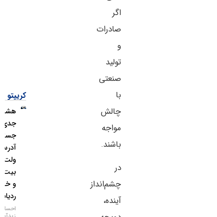
اگر
صادرات
و
تولید
صنعتی
با
کریپتو
چالش
هشدار
جدی؛
مواجه
جستجوی
باشند.
آدرس
ولت
در
بیت‌کوین
چشم‌انداز
و خطر
ردیابی IP
آینده،
احسان
زیدآبادی