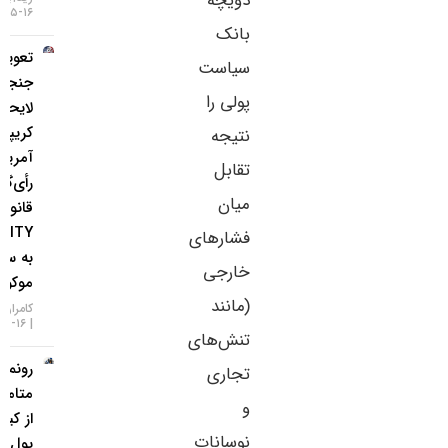
دویچه
۱۶-۰۵-۱۴۰۵
بانک
تعویق در
سیاست
جنجالی‌ترین
پولی را
لایحه
کریپتویی
نتیجه
آمریکا؛
تقابل
رأی‌گیری
میان
قانون
CLARITY
فشارهای
به سپتامبر
خارجی
موکول شد!
(مانند
کامران گودرزی
۱۶-۰۵-۱۴۰۵
تنش‌های
رونمایی
تجاری
متامسک
و
از کیف
نوسانات
پول