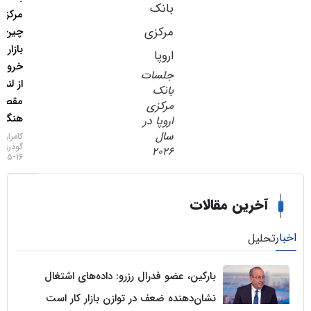
مرکزی
چین به
بازار طلا /
خروج طلا
جلسات
از لندن به
بانک
مقصد
مرکزی
هنگ‌کنگ
اروپا در
سال
کامران
گودرزی
۲۰۲۶
۱۶-۰۵-۱۴۰۵
خرین مقالات
لیل
بارکین، عضو فدرال رزرو: داده‌های اشتغال
نشان‌دهنده ضعف در توازن بازار کار است