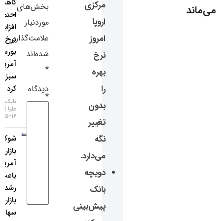
کاهش
مرکزی
بخش‌های
سایر لینک‌ها
احتمال
اروپا
موردنیاز
افزایش
پنل کاربری
امروز
علامت‌گذاری
نرخ بهره،
بورس
شده‌اند
نرخ
آمریکا را
*
بهره
سبزپوش
را
دیدگاه
کرد
*
بابک شیری
بدون
علیا
۱۶-۰۵-۱۴۰۵
تغییر
نگه
شوک
بازار کار
می‌دارد.
آمریکا
دویچه
باعث
رشد
بانک
بازارهای
پیش‌بینی
سهام