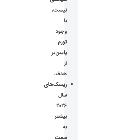
نیست،
با
وجود
تورم
پایین‌تر
از
هدف.
ریسک‌های
سال
۲۰۲۶
بیشتر
به
سمت