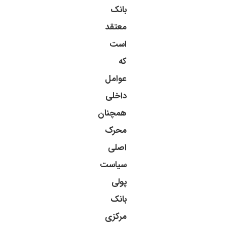
بانک
معتقد
است
که
عوامل
داخلی
همچنان
محرک
اصلی
سیاست
پولی
بانک
مرکزی