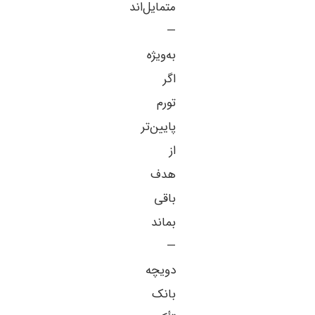
متمایل‌اند
—
به‌ویژه
اگر
تورم
پایین‌تر
از
هدف
باقی
بماند
—
دویچه
بانک