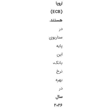
اروپا
(ECB)
هستند.
در
سناریوی
پایه
این
بانک،
نرخ
بهره
در
سال
۲۰۲۶