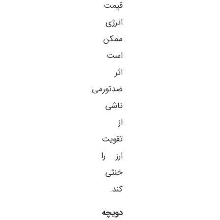
قیمت
انرژی
ممکن
است
اثر
ضدتورمی
ناشی
از
تقویت
ارز را
خنثی
کند.
دویچه