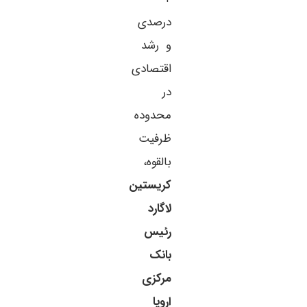
درصدی
و رشد
اقتصادی
در
محدوده
ظرفیت
بالقوه،
کریستین
لاگارد
رئیس
بانک
مرکزی
اروپا