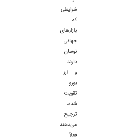
شرایطی
که
بازارهای
جهانی
نوسان
دارند
و ارز
یورو
تقویت
شده،
ترجیح
می‌دهند
فعلاً