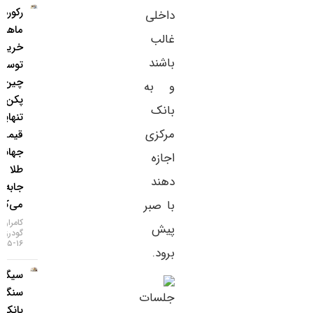
رکورد ۲۱
داخلی
ماهه
غالب
خرید طلا
باشند
توسط
چین؛
و به
پکن به
بانک
تنهایی
مرکزی
قیمت
جهانی
اجازه
طلا را
دهند
جابه‌جا
با صبر
می‌کند؟
کامران
پیش
گودرزی
۱۶-۰۵-۱۴۰۵
برود.
سیگنال
سنگین
بانک