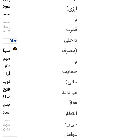
هوش
ارزی)
مصنوعی
و
احسان
زیدآبادی
قدرت
۱۵-۰۵-۱۴۰۵
داخلی
طلا
(مصرف
سیگنال
مهم برای
و
طلا رسید؛
حمایت
آیا این بار
مالی)
نوبت
فتح
می‌داند.
سقف‌های
فعلاً
جدید
است؟
انتظار
حمید
می‌رود
سودمند
۱۶-۰۵-۱۴۰۵
عوامل