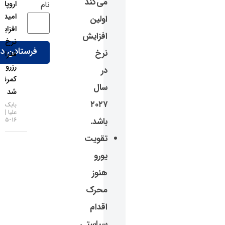
می‌کند
اروپا شد:
نام
امید به
اولین
افزایش
افزایش
نرخ بهره
نرخ
فدرال
رزرو
در
کمرنگ
سال
شد
۲۰۲۷
بابک شیری
علیا
باشد.
۱۶-۰۵-۱۴۰۵
تقویت
یورو
هنوز
محرک
اقدام
سیاستی