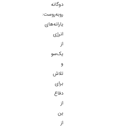
دوگانه
روبه‌روست:
یارانه‌های
انرژی
از
یک‌سو
و
تلاش
برای
دفاع
از
ین
از