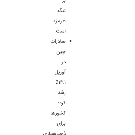
بر
تنگه
هرمز»
است.
صادرات
چین
در
آوریل
۱۴.۱٪
رشد
کرد؛
کشورها
برای
ذخیره‌سازی