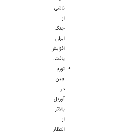
ناشی
از
جنگ
ایران
افزایش
یافت.
تورم
چین
در
آوریل
بالاتر
از
انتظار