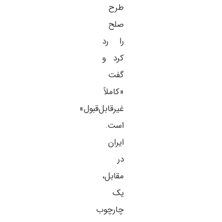
طرح
صلح
را رد
کرد و
گفت
«کاملاً
غیرقابل‌قبول»
است.
ایران
در
مقابل،
یک
چارچوب