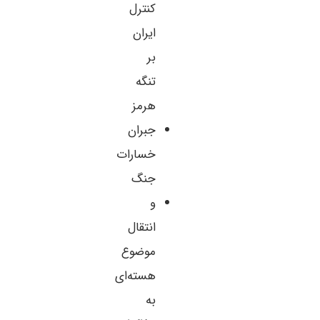
کنترل
ایران
بر
تنگه
هرمز
جبران
خسارات
جنگ
و
انتقال
موضوع
هسته‌ای
به