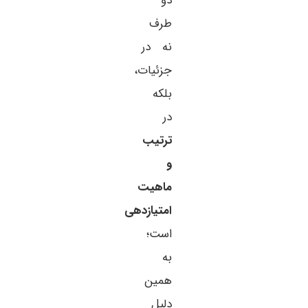
دو
طرف
نه در
جزئیات،
بلکه
در
ترتیب
و
ماهیت
امتیازدهی
است؛
به
همین
دلیل