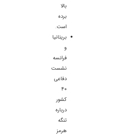
بالا
برده
است.
بریتانیا
و
فرانسه
نشست
دفاعی
۴۰
کشور
درباره
تنگه
هرمز