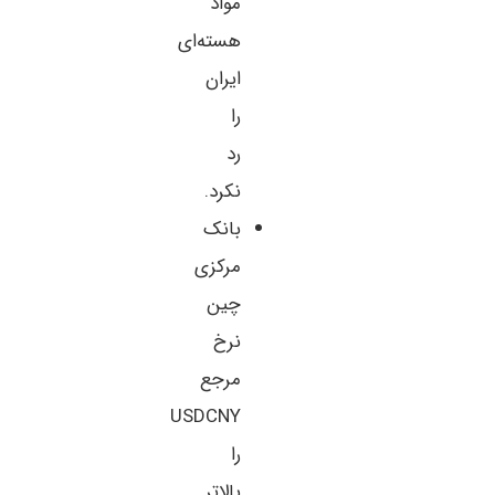
مواد
هسته‌ای
ایران
را
رد
نکرد.
بانک
مرکزی
چین
نرخ
مرجع
USDCNY
را
بالاتر