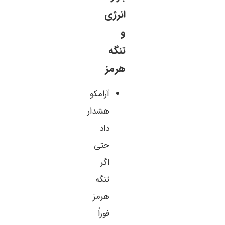
انرژی
و
تنگه
هرمز
آرامکو
هشدار
داد
حتی
اگر
تنگه
هرمز
فوراً