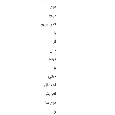
نرخ
بهره
فدرال‌رزرو
را
از
بین
برده
و
حتی
احتمال
افزایش
نرخ‌ها
را