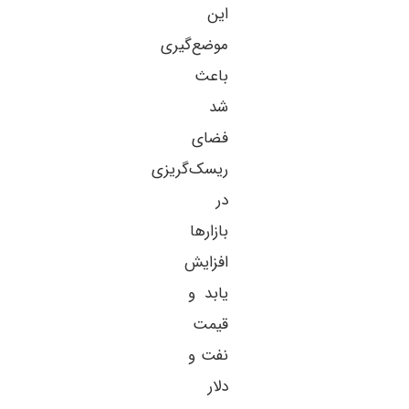
این
موضع‌گیری
باعث
شد
فضای
ریسک‌گریزی
در
بازارها
افزایش
یابد و
قیمت
نفت و
دلار