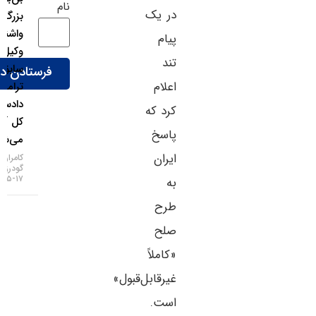
نام
در یک
بزرگ
واشنگتن؛
پیام
وکیل
تند
سابق
اعلام
ترامپ
دادستان
کرد که
کل آمریکا
پاسخ
می‌شود!
ایران
کامران
گودرزی
۱۷-۰۵-۱۴۰۵
به
طرح
صلح
«کاملاً
غیرقابل‌قبول»
است.