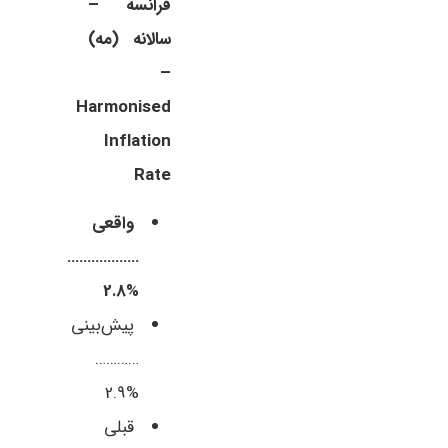
فرانسه –
سالانه (مه)
–
Harmonised
Inflation
Rate
واقعی
………………
%2.8
پیش‌بینی
…………
%2.9
قبلی