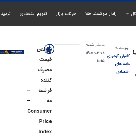
ال
رادار هوشمند طلا
حرکات بازار
تقویم اقتصادی
ترمینا
منتشر شده:
نویسنده:
شاخص
۰۸-۰۳-۱۴۰۵
کامران گودرزی
قیمت
۱۰:۱۵
داده های
مصرف
اقتصادی
کننده
فرانسه –
مه –
Consumer
Price
Index