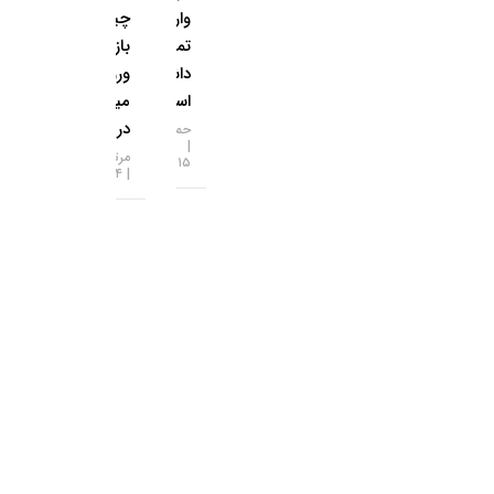
وارش
چینی به طلا
تماس‌هایی
بازگشتند؛
داشته
ورود ۱.۲
است
میلیارد دلار
در ۱۴ روز
حمید سودمند
مرتضی عظیمی
۱۵-۰۵-۱۴۰۵
۱۴-۰۵-۱۴۰۵