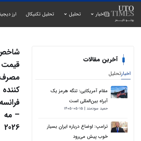
اخبار
تحلیل
تحلیل تکنیکال
ارز دیجیت
شاخص
آخرین مقالات
قیمت
اخبار
تحلیل
مصرف
کننده
مقام آمریکایی: تنگه هرمز یک
فرانسه
آبراه بین‌المللی است
حمید سودمند
۱۵-۰۵-۱۴۰۵
– مه
2026
ترامپ: اوضاع درباره ایران بسیار
خوب پیش می‌رود