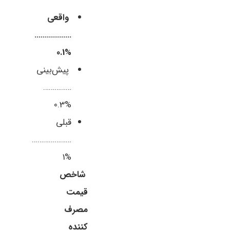
واقعی
………………
%0.1
پیش‌بینی
……………
%0.3
قبلی
…………………
%1
شاخص
قیمت
مصرف
کننده