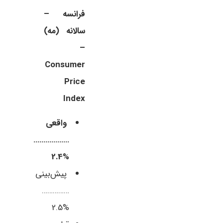
فرانسه –
سالانه (مه)
–
Consumer
Price
Index
واقعی
………………
%2.4
پیش‌بینی
……………
%2.5