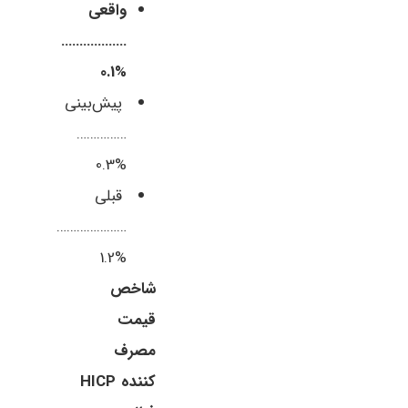
واقعی
………………
%0.1
پیش‌بینی
……………
%0.3
قبلی
…………………
%1.2
شاخص
قیمت
مصرف
کننده HICP