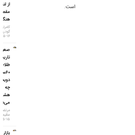
از لندن به
است.
مقصد
هنگ‌کنگ
کامران
گودرزی
۱۶-۰۵-۱۴۰۵
صعود
تاریخی
طلا؛ گزارش
۶۰سالهٔ
دویچه‌بانک
چه
هشداری
می‌دهد؟
مرتضی
عظیمی
۱۵-۰۵-۱۴۰۵
بازار طلا