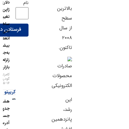
دلاری
نام
بالاترین
ژاپن
تغییر
سطح
ساختار
از سال
نمی‌دهد؛
۲۰۰۸
انعطاف
بیشتر
تاکنون.
به‌جای
زلزله در
بازارها!
کامران
گودرزی
۱۶-۰۵-۱۴۰۵
کریپتو
این
هشدار
جدی؛
رشد،
جستجوی
پانزدهمین
آدرس