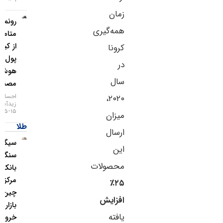
زمان
رونمایی
همه‌گیری
متامسک
از کیف
کرونا
پول
در
هوش
سال
مصنوعی
احسان
۲۰۲۰،
زیدآبادی
۱۵-۰۵-۱۴۰۵
میزان
طلا
ارسال
سیگنال
این
سنگین
محصولات
بانک
مرکزی
۲۵٪
چین به
افزایش
بازار طلا /
یافته
خروج طلا