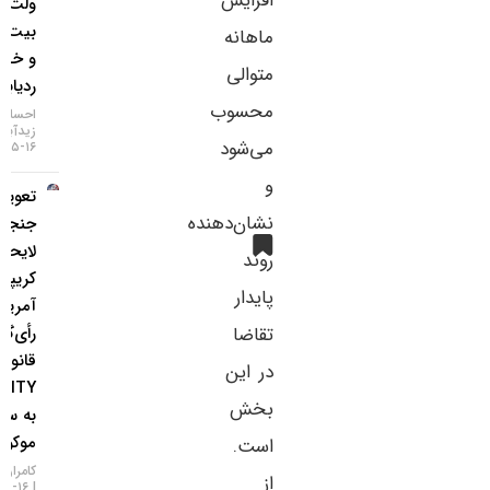
افزایش
ولت
بیت‌کوین
ماهانه
و خطر
متوالی
ردیابی IP
محسوب
احسان
زیدآبادی
می‌شود
۱۶-۰۵-۱۴۰۵
و
تعویق در
نشان‌دهنده
جنجالی‌ترین
لایحه
روند
کریپتویی
پایدار
آمریکا؛
تقاضا
رأی‌گیری
قانون
در این
CLARITY
بخش
به سپتامبر
موکول شد!
است.
کامران گودرزی
از
۱۶-۰۵-۱۴۰۵