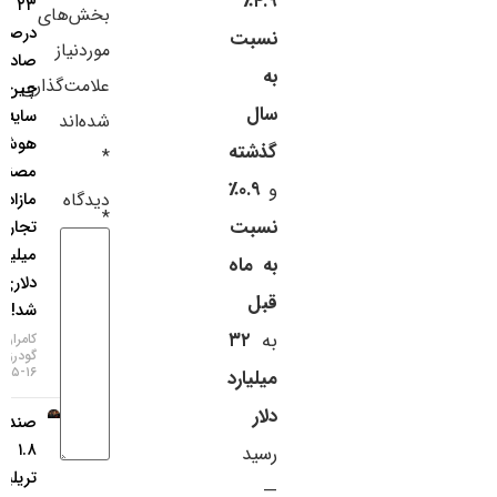
۴.۹٪
۲۳
بخش‌های
سایر لینک‌ها
درصدی
نسبت
موردنیاز
صادرات
به
پنل کاربری
علامت‌گذاری
چین در
سال
سایه بوم
شده‌اند
هوش
گذشته
*
مصنوعی؛
و
۰.۹٪
دیدگاه
مازاد
*
نسبت
تجاری ۱۱۲
میلیارد
به ماه
دلاری
قبل
شد!
به
۳۲
کامران
گودرزی
۱۶-۰۵-۱۴۰۵
میلیارد
دلار
صندوق
۱.۸
رسید
تریلیون
—