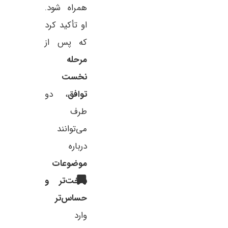
همراه شود.
او تأکید کرد
که پس از
مرحله
نخست
توافق
، دو
طرف
می‌توانند
درباره
موضوعات
سخت‌تر و
حساس‌تر
وارد