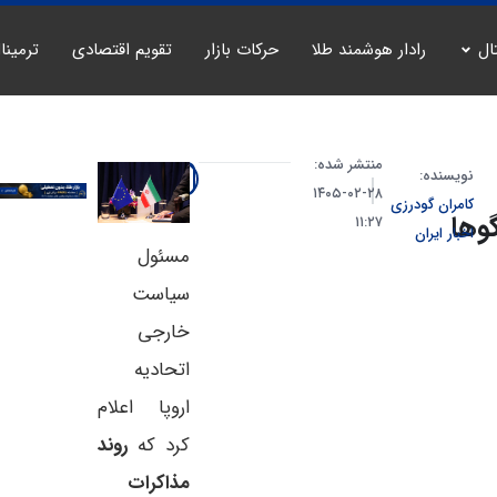
ال
رادار هوشمند طلا
حرکات بازار
تقویم اقتصادی
ترمینا
منتشر شده:
نویسنده:
۲۸-۰۲-۱۴۰۵
کامران گودرزی
وها
۱۱:۲۷
اخبار ایران
مسئول
سیاست
خارجی
اتحادیه
اروپا اعلام
کرد که
روند
مذاکرات