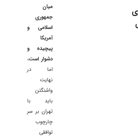
میان
ی
جمهوری
اسلامی و
آمریکا
پیچیده و
دشوار است
،
اما در
نهایت
واشنگتن
باید با
تهران بر سر
چارچوب
توافقی