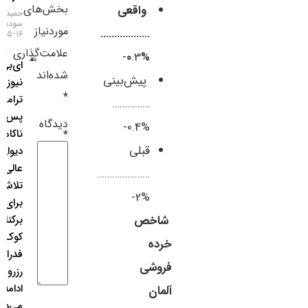
بخش‌های
واقعی
سایر لینک‌ها
حمید
سودمند
موردنیاز
………………
۱۶-۰۵-۱۴۰۵
پنل کاربری
علامت‌گذاری
.3-
%0
ای‌بی‌سی
شده‌اند
پیش‌بینی
نیوز:
*
ترامپ
……………
پس از
دیدگاه
%0.4-
ناکامی در
*
قبلی
دیوان
عالی،
…………………
تلاش
%2-
برای
برکناری
شاخص
کوک از
خرده
فدرال
فروشی
رزرو را
ادامه
آلمان
می‌دهد