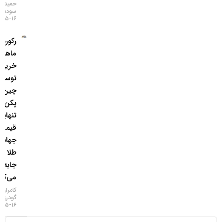
حمید
سودمند
۱۶-۰۵-۱۴۰۵
رکورد ۲۱
ماهه
خرید طلا
توسط
چین؛
پکن به
تنهایی
قیمت
جهانی
طلا را
جابه‌جا
می‌کند؟
کامران
گودرزی
۱۶-۰۵-۱۴۰۵