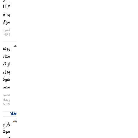
CLARITY
به سپتامبر
موکول شد!
کامران گودرزی
۱۶-۰۵-۱۴۰۵
رونمایی
متامسک
از کیف
پول
هوش
مصنوعی
احسان
زیدآبادی
۱۵-۰۵-۱۴۰۵
طلا
راز پنهان
موشک‌ها