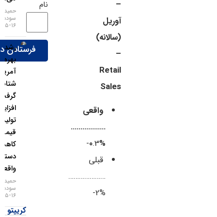
–
نام
حمید
سودمند
آوریل
۱۶-۰۵-۱۴۰۵
(سالانه)
رشد
–
بهره‌وری
Retail
آمریکا
شتاب
Sales
گرفت؛
افزایش
واقعی
تولید به
………………
قیمت
.3-
%0
کاهش
دستمزد
قبلی
واقعی
…………………
حمید
سودمند
%2-
۱۶-۰۵-۱۴۰۵
کریپتو