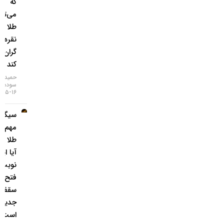
که
می‌تواند
طلا و
نقره را
گران‌تر
کند
حمید
سودمند
۱۶-۰۵-۱۴۰۵
سیگنال
مهم برای
طلا رسید؛
آیا این بار
نوبت
فتح
سقف‌های
جدید
است؟