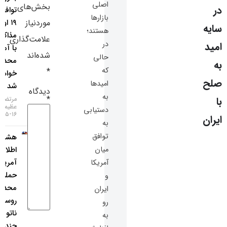
اصلی
بخش‌های
توافق تا
سایر لینک‌ها
بازارها
موردنیاز
۱۹ اوت،
هستند؛
مذاکرات
پنل کاربری
علامت‌گذاری
در
با آمریکا
شده‌اند
حالی
محدود
که
*
خواهد
امیدها
شد
دیدگاه
به
*
مرتضی
عظیمی
دستیابی
۱۶-۰۵-۱۴۰۵
به
توافق
هشدار
اطلاعات
میان
آمریکا:
آمریکا
حمله
و
محدود
ایران
روسیه به
رو
ناتو ظرف
به
چند سال