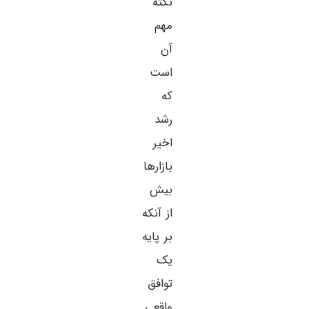
نکته
مهم
آن
است
که
رشد
اخیر
بازارها
بیش
از آنکه
بر پایه
یک
توافق
واقعی