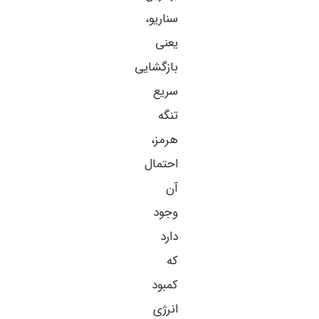
سناریو،
یعنی
بازگشایی
سریع
تنگه
هرمز،
احتمال
آن
وجود
دارد
که
کمبود
انرژی