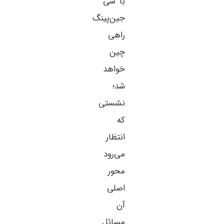
با شی
جین‌پینگ
راهی
چین
خواهد
شد؛
نشستی
که
انتظار
می‌رود
محور
اصلی
آن
مسائل