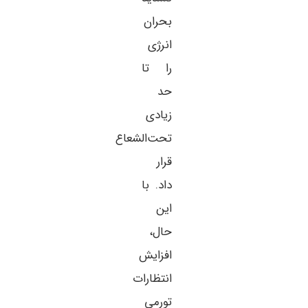
بحران
انرژی
را تا
حد
زیادی
تحت‌الشعاع
قرار
داد. با
این
حال،
افزایش
انتظارات
تورمی