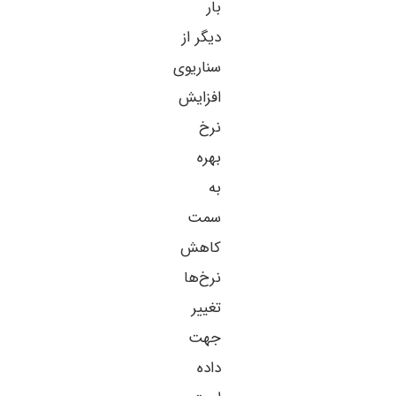
بار
دیگر از
سناریوی
افزایش
نرخ
بهره
به
سمت
کاهش
نرخ‌ها
تغییر
جهت
داده